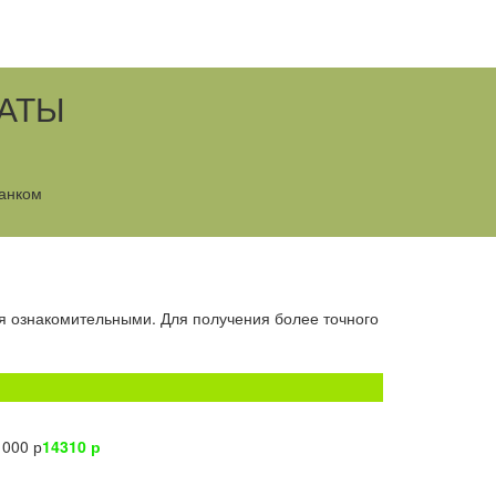
ЛАТЫ
анком
я ознакомительными. Для получения более точного
1000 р
14310 р