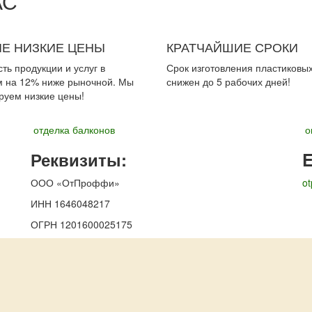
АС
Е НИЗКИЕ ЦЕНЫ
КРАТЧАЙШИЕ СРОКИ
ть продукции и услуг в
Срок изготовления пластиковых
м на 12% ниже рыночной. Мы
снижен до 5 рабочих дней!
руем низкие цены!
отделка балконов
о
Реквизиты:
E
ООО «ОтПроффи»
ot
ИНН 1646048217
ОГРН 1201600025175