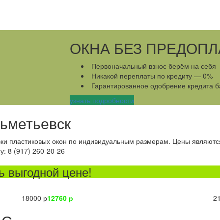
ОКНА БЕЗ ПРЕДОП
Первоначальный взнос берём на себя
Никакой переплаты по кредиту — 0%
Гарантированное одобрение кредита б
узнать подробности
льметьевск
овки пластиковых окон по индивидуальным размерам. Цены являютс
: 8 (917) 260-20-26
ь выгодной цене!
18000 р
12760 р
2