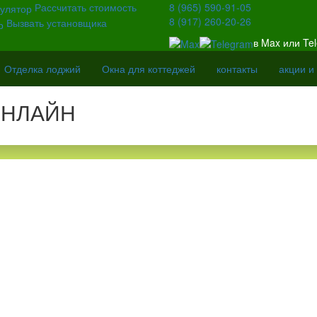
Рассчитать стоимость
8 (965) 590-91-05
8 (917) 260-20-26
Вызвать установщика
в Max или Te
Отделка лоджий
Окна для коттеджей
контакты
акции и
ОНЛАЙН