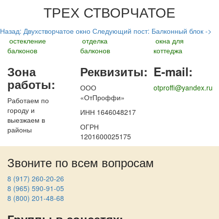
ТРЕХ СТВОРЧАТОЕ
Назад: Двухстворчатое окно
Следующий пост: Балконный блок ->
остекление
отделка
окна для
балконов
балконов
коттеджа
Зона
Реквизиты:
E-mail:
работы:
ООО
otproffi@yandex.ru
«ОтПроффи»
Работаем по
городу и
ИНН 1646048217
выезжаем в
ОГРН
районы
1201600025175
Звоните по всем вопросам
8 (917) 260-20-26
8 (965) 590-91-05
8 (800) 201-48-68